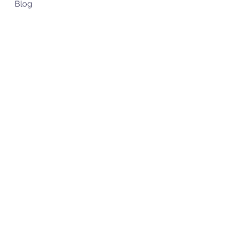
Blog
FOLGEN SIE UNS
NEWSLETTER
ABONNIEREN